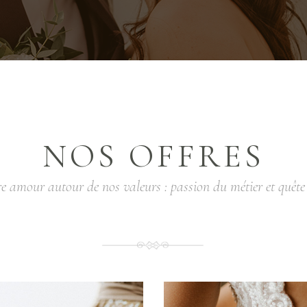
NOS OFFRES
e amour autour de nos valeurs : passion du métier et quête d